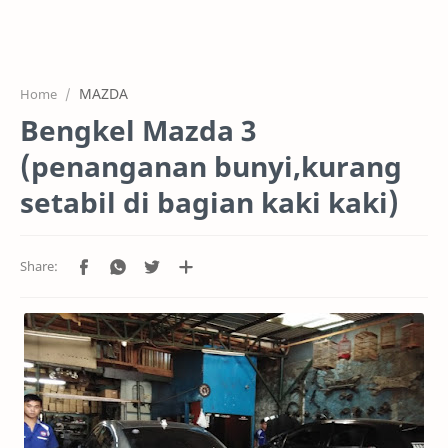
HOME
OFFICE
MAZDA
Home
GALERY
Bengkel Mazda 3
PROJEK
(penanganan bunyi,kurang
SYSTEM
setabil di bagian kaki kaki)
HARGA SERVIC
SERVICE
RTL MODE