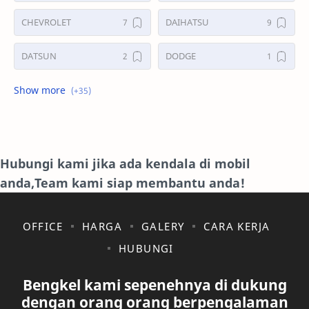
CHEVROLET
DAIHATSU
DATSUN
DODGE
FORD
GALERI
HONDA
HYUNDAY
INTERNET
ISUZU
Hubungi kami jika ada kendala di mobil
anda,Team kami siap membantu anda!
JAGUAR.
KAKI-KAKI
KIA
KONSULTASI
OFFICE
HARGA
GALERY
CARA KERJA
HUBUNGI
LAIN LAIN
LEXUS
Bengkel kami sepenehnya di dukung
MAZDA
MERCEDES BANZ
dengan orang orang berpengalaman