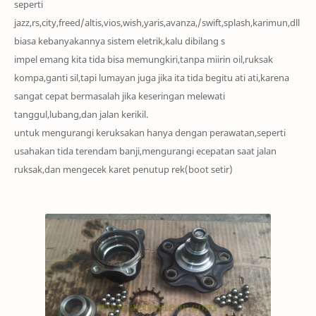
seperti
jazz,rs,city,freed
/alti
s
,vios,wish,yaris,avanza,/swi
ft,spl
ash
,karimun,dll
biasa
kebanyakannya sistem eletrik,kalu dibilang s
impel emang kita tida bisa
memungkiri
,tanpa miirin oil,
ruksak
kompa,ganti sil,tapi lumayan juga jika ita tida begitu ati ati,karena
sangat cepat bermasalah jika keseringan melewati
tanggul,lubang,dan jalan kerikil.
untuk mengurangi keruksakan hanya dengan perawatan,seperti
usahakan tida terendam banji,mengurangi ecepatan saat jalan
ruksak,dan mengecek karet penutup rek(b
oot setir)