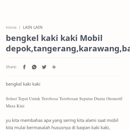
HOME
OFFICE
LAIN LAIN
Home
GALERY
bengkel kaki kaki Mobil
PROJEK
depok,tangerang,karawang,b
SYSTEM
HARGA SERVIC
SERVICE
bengkel kaki kaki
RTL MODE
Solusi Tepat Untuk Terobosa Terobosan Seputar Dunia Otomotif
Masa Kini
yu kita membahas apa yang sering kita alami saat mobil
kita mulai bermasalah hususnya di bagian kaki kaki,