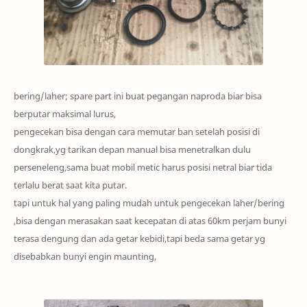
b
ering
/laher; spare part ini buat
pegangan naproda biar bisa
berputar maksimal lurus,
pengecekan bisa dengan cara memutar ban setelah posisi di
dongkrak,yg tarikan
depan manual bisa menetralkan dulu
perseneleng,sama buat mobil metic harus posisi netral biar tida
terlalu berat saat kita putar.
tapi untuk
hal yang paling mudah untuk pengecekan laher/bering
,bisa dengan merasakan saat kecepatan di
atas 60km perjam bunyi
tera
sa dengung dan ada getar kebidi,t
api beda sama getar yg
disebabkan bunyi engin m
aunting,