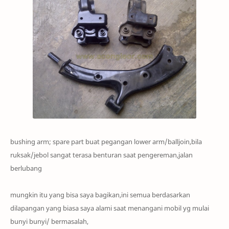
bushing arm; spare part buat pegangan lower arm/balljoin,bila
ruksak/jebol sanga
t terasa benturan saat penge
reman,jalan
berlubang
m
ungkin itu y
ang bisa saya bagikan
,ini semua berdasarkan
dilapangan
yang
biasa saya alami saat menangani mobil yg mulai
b
unyi bunyi/ bermasalah,