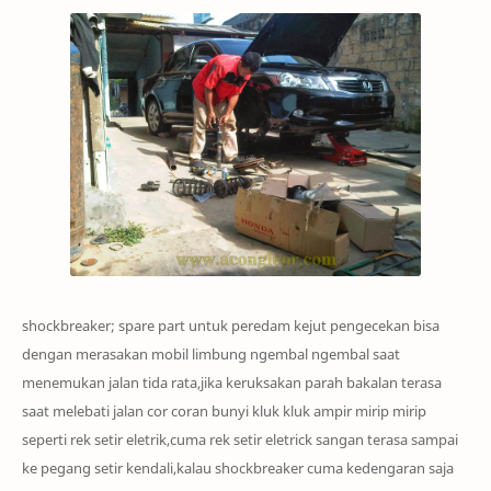
s
hockbreaker; spare part untuk peredam kejut
pengecekan bisa
dengan merasakan mobil limbung ngembal ngembal saat
menemukan jalan tida rata,jika keruksakan parah bakalan terasa
saat melebati jalan
cor coran bunyi kl
uk kluk ampi
r mirip mirip
seperti rek setir eletrik,cuma rek setir eletrick sangan terasa sa
mpai
ke pegang setir kendali,kalau
s
hockbreaker cuma kedengaran saja