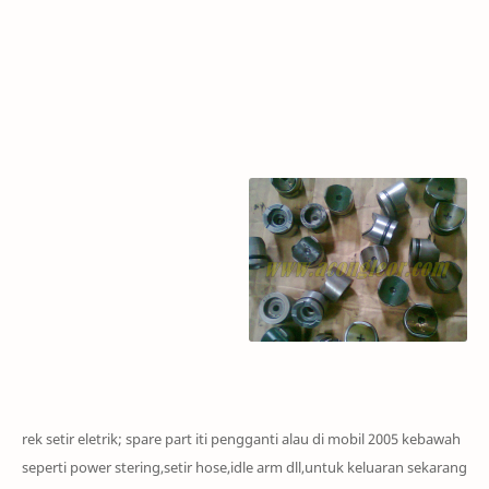
rek set
ir eletrik; spare part iti pengganti alau di m
o
bil
2005 kebawah
seperti power
stering,setir hose,
idle arm dll,untuk keluaran sekarang