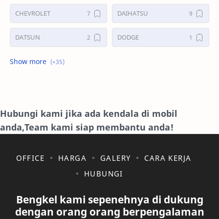
CHEVROLET
DAIHATSU
DATSUN
DODGE
FORD
GALERI
HONDA
HYUNDAY
INTERNET
ISUZU
Hubungi kami jika ada kendala di mobil
anda,Team kami siap membantu anda!
JAGUAR.
KAKI-KAKI
KIA
KONSULTASI
OFFICE
HARGA
GALERY
CARA KERJA
HUBUNGI
LAIN LAIN
LEXUS
Bengkel kami sepenehnya di dukung
MAZDA
MERCEDES BANZ
dengan orang orang berpengalaman