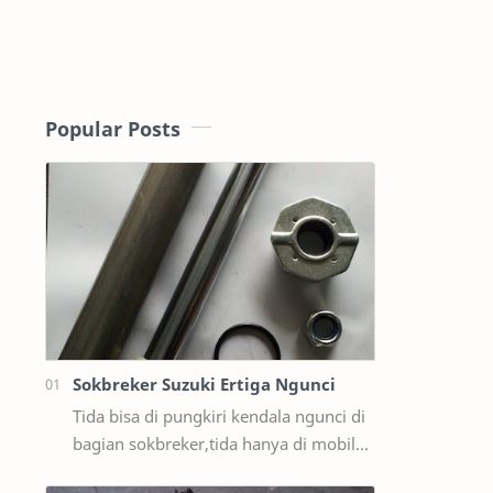
Popular Posts
Sokbreker Suzuki Ertiga Ngunci
Tida bisa di pungkiri kendala ngunci di
bagian sokbreker,tida hanya di mobil
ford sama masda saja,ternyata di mobil