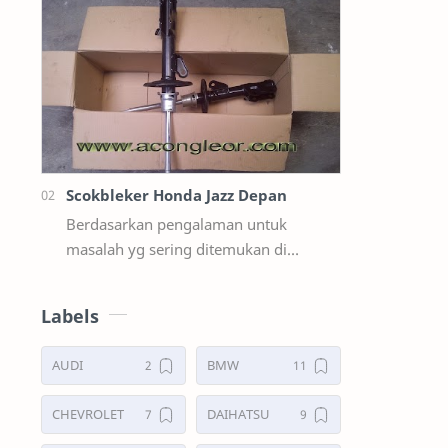
suzuki ertiga salah satunya y…
Scokbleker Honda Jazz Depan
Berdasarkan pengalaman untuk
masalah yg sering ditemukan di
lapangan Seperti Bunyi Sloyoran
Limbung Dll Tapi kali ini yg saya akan
Labels
sedikit …
AUDI
BMW
CHEVROLET
DAIHATSU