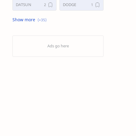
DATSUN
DODGE
FORD
GALERI
HONDA
HYUNDAY
INTERNET
ISUZU
JAGUAR.
KAKI-KAKI
KIA
KONSULTASI
LAIN LAIN
LEXUS
MAZDA
MERCEDES BANZ
MITSUBISHI
MUSIK