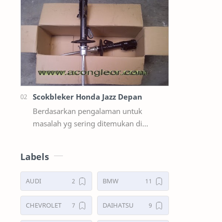
suzuki ertiga salah satunya y…
Scokbleker Honda Jazz Depan
Berdasarkan pengalaman untuk
masalah yg sering ditemukan di
lapangan Seperti Bunyi Sloyoran
Limbung Dll Tapi kali ini yg saya akan
Labels
sedikit …
AUDI
BMW
CHEVROLET
DAIHATSU