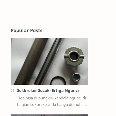
Popular Posts
Sokbreker Suzuki Ertiga Ngunci
Tida bisa di pungkiri kendala ngunci di
bagian sokbreker,tida hanya di mobil
ford sama masda saja,ternyata di mobil