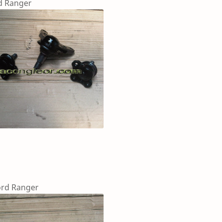
nger
nger