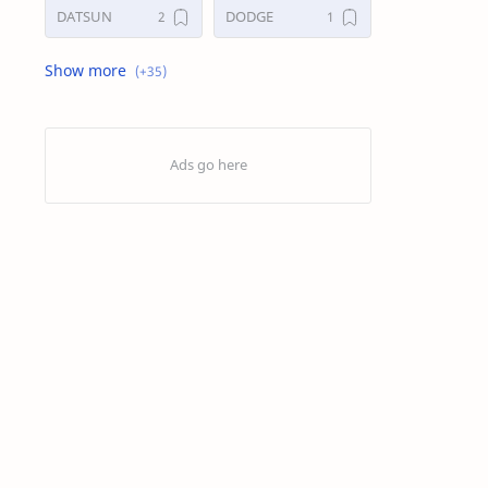
DATSUN
DODGE
FORD
GALERI
HONDA
HYUNDAY
INTERNET
ISUZU
JAGUAR.
KAKI-KAKI
KIA
KONSULTASI
LAIN LAIN
LEXUS
MAZDA
MERCEDES BANZ
MITSUBISHI
MUSIK