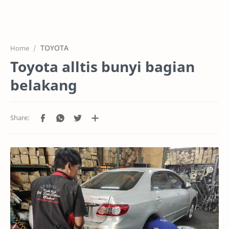
HOME
OFFICE
TOYOTA
Home
GALERY
Toyota alltis bunyi bagian
PROJEK
belakang
SYSTEM
HARGA SERVIC
SERVICE
RTL MODE