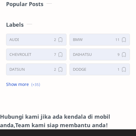
Popular Posts
Labels
AUDI
BMW
CHEVROLET
DAIHATSU
DATSUN
DODGE
FORD
GALERI
HONDA
HYUNDAY
INTERNET
ISUZU
Hubungi kami jika ada kendala di mobil
anda,Team kami siap membantu anda!
JAGUAR.
KAKI-KAKI