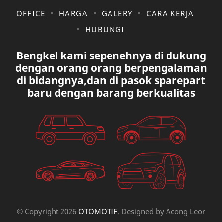
KIA
KONSULTASI
OFFICE
HARGA
GALERY
CARA KERJA
HUBUNGI
LAIN LAIN
LEXUS
Bengkel kami sepenehnya di dukung
MAZDA
MERCEDES BANZ
dengan orang orang berpengalaman
di bidangnya,dan di pasok sparepart
MITSUBISHI
MUSIK
baru dengan barang berkualitas
NISSAN
OVAL
PAUGEOT
PETA
PEUGEOT
PORUM
PROTON
RANGE ROVER
RECK STERING
REK ELETRICK
© Copyright
2026
OTOMOTIF
. Designed by
Acong Leor