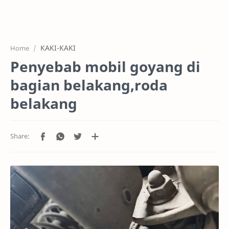
HOME
OFFICE
KAKI-KAKI
Home
GALERY
Penyebab mobil goyang di
PROJEK
bagian belakang,roda
SYSTEM
belakang
HARGA SERVIC
SERVICE
RTL MODE