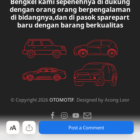
Bengkel kami sepenehnya di dukung
MAZDA
MERCEDES BANZ
dengan orang orang berpengalaman
di bidangnya,dan di pasok sparepart
MITSUBISHI
MUSIK
baru dengan barang berkualitas
NISSAN
OVAL
PAUGEOT
PETA
PEUGEOT
PORUM
PROTON
RANGE ROVER
RECK STERING
REK ELETRICK
© Copyright
2026
OTOMOTIF
. Designed by
Acong Leor
RENAULT
SCOKBEKER
Post a Comment
SPOORING
SUBARU