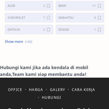
AUDI
BMW
CHEVROLET
DAIHATSU
DATSUN
DODGE
FORD
GALERI
HONDA
HYUNDAY
INTERNET
ISUZU
Hubungi kami jika ada kendala di mobil
anda,Team kami siap membantu anda!
JAGUAR.
KAKI-KAKI
KIA
KONSULTASI
OFFICE
HARGA
GALERY
CARA KERJA
HUBUNGI
LAIN LAIN
LEXUS