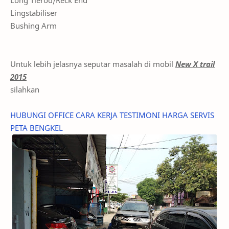
Long Tierod/Reck End
Lingstabiliser
Bushing Arm
Untuk lebih jelasnya seputar masalah di mobil
New X trail
2015
silahkan
HUBUNGI
OFFICE
CARA KERJA
TESTIMONI
HARGA SERVIS
PETA BENGKEL