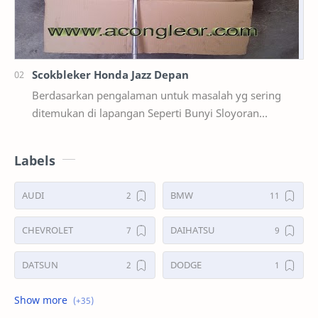
Scokbleker Honda Jazz Depan
Berdasarkan pengalaman untuk masalah yg sering
ditemukan di lapangan Seperti Bunyi Sloyoran
Limbung Dll Tapi kali ini yg saya akan sedikit …
Labels
AUDI
BMW
CHEVROLET
DAIHATSU
DATSUN
DODGE
FORD
GALERI