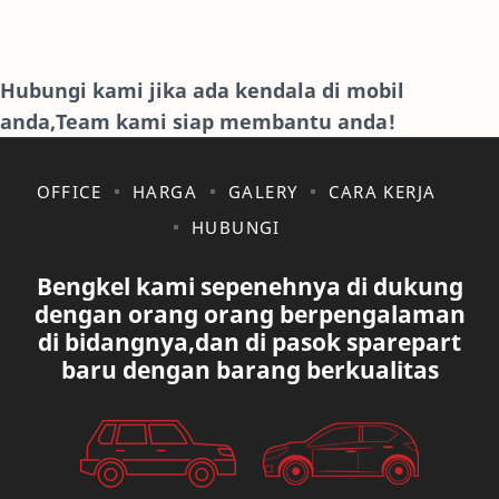
HONDA
HYUNDAY
INTERNET
ISUZU
Hubungi kami jika ada kendala di mobil
anda,Team kami siap membantu anda!
JAGUAR.
KAKI-KAKI
KIA
KONSULTASI
OFFICE
HARGA
GALERY
CARA KERJA
HUBUNGI
LAIN LAIN
LEXUS
Bengkel kami sepenehnya di dukung
MAZDA
MERCEDES BANZ
dengan orang orang berpengalaman
di bidangnya,dan di pasok sparepart
MITSUBISHI
MUSIK
baru dengan barang berkualitas
NISSAN
OVAL
PAUGEOT
PETA