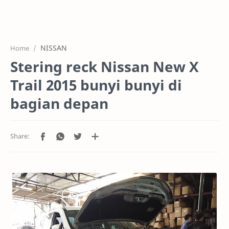
HOME
OFFICE
NISSAN
Home
GALERY
Stering reck Nissan New X
PROJEK
Trail 2015 bunyi bunyi di
SYSTEM
bagian depan
HARGA SERVIC
SERVICE
RTL MODE