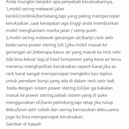
Anda mungkin berpikir apa penyebab keruksakannya,
1,mobil sering melewati jalan
kerikil/conblok/berlubang,tapi yang paling mempercepet
keruksakan ,saat kecepatan aga tinggi anda membiarkan
mobil menghantam marka jalan / setrip putih
2,mobil sering melewati genangan air/banjir,reck setir
beda sama power stering (oli ),jika mobil masuk ke
genangan air,beberapa kasus air yang masuk ke reck setir
tida bisa keluar lagi,al hasil komponen yang kena air terus
menerus menghasilkan keruksakan seperti karat,jika as
reck karat sangat mempercepat mengkikis bos teplon
untuk peredam bunyi yang ada di dalam reck setir tadi.
beda dengan sistem power stering (oli)air ga bakalan
masuk ke power stering,sebab sistem yang di pake
menggunakan sil/karet pelindung,tapi tetap jika tutup
debu/boot setir sobek dan sering kemasukan debu,sama
juga itu bisa mempercepat keruksakan.
Gambar di bawah