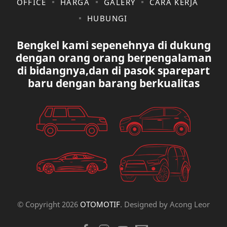
KIA
KONSULTASI
OFFICE
HARGA
GALERY
CARA KERJA
HUBUNGI
LAIN LAIN
LEXUS
Bengkel kami sepenehnya di dukung
MAZDA
MERCEDES BANZ
dengan orang orang berpengalaman
di bidangnya,dan di pasok sparepart
MITSUBISHI
MUSIK
baru dengan barang berkualitas
NISSAN
OVAL
PAUGEOT
PETA
PEUGEOT
PORUM
PROTON
RANGE ROVER
RECK STERING
REK ELETRICK
© Copyright
2026
OTOMOTIF
. Designed by
Acong Leor
RENAULT
SCOKBEKER