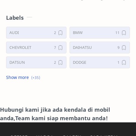
sama,D Mobil ISUZU PHAN THER Masalah pasilitas
jan…
Labels
AUDI
BMW
CHEVROLET
DAIHATSU
DATSUN
DODGE
FORD
GALERI
HONDA
HYUNDAY
INTERNET
ISUZU
Hubungi kami jika ada kendala di mobil
anda,Team kami siap membantu anda!
JAGUAR.
KAKI-KAKI