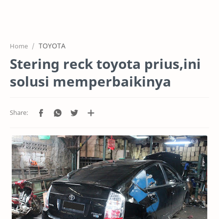
HOME
OFFICE
TOYOTA
Home
GALERY
Stering reck toyota prius,ini
PROJEK
solusi memperbaikinya
SYSTEM
HARGA SERVIC
SERVICE
RTL MODE