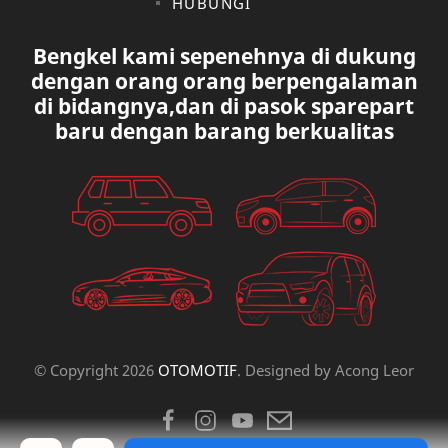
HUBUNGI
LAIN LAIN
LEXUS
Bengkel kami sepenehnya di dukung
MAZDA
MERCEDES BANZ
dengan orang orang berpengalaman
di bidangnya,dan di pasok sparepart
MITSUBISHI
MUSIK
baru dengan barang berkualitas
NISSAN
OVAL
PAUGEOT
PETA
PEUGEOT
PORUM
PROTON
RANGE ROVER
RECK STERING
REK ELETRICK
© Copyright
2026
OTOMOTIF
. Designed by
Acong Leor
RENAULT
SCOKBEKER