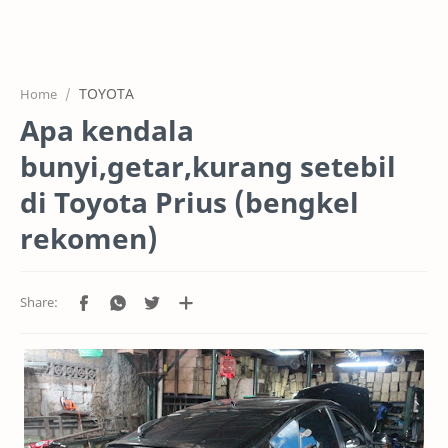
HOME
OFFICE
TOYOTA
Home
GALERY
Apa kendala
PROJEK
bunyi,getar,kurang setebil
SYSTEM
di Toyota Prius (bengkel
rekomen)
HARGA SERVIC
SERVICE
RTL MODE