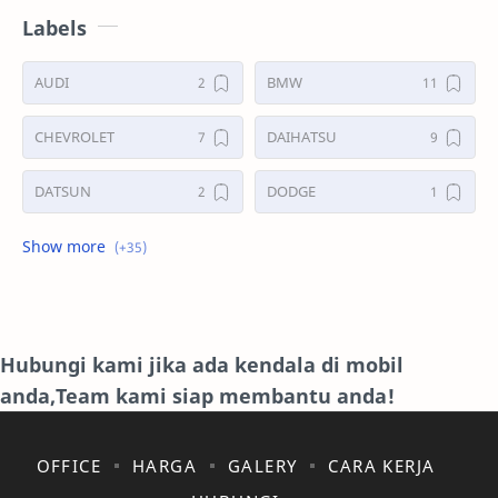
Labels
AUDI
BMW
CHEVROLET
DAIHATSU
DATSUN
DODGE
FORD
GALERI
HONDA
HYUNDAY
INTERNET
ISUZU
Hubungi kami jika ada kendala di mobil
anda,Team kami siap membantu anda!
JAGUAR.
KAKI-KAKI
KIA
KONSULTASI
OFFICE
HARGA
GALERY
CARA KERJA