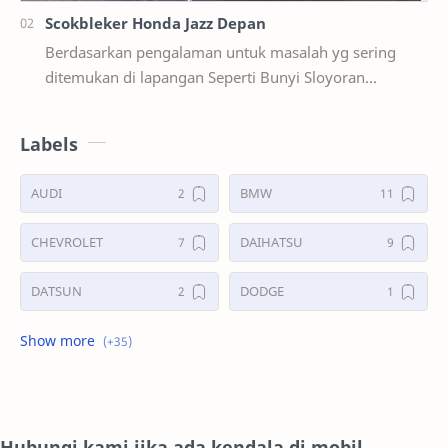
Scokbleker Honda Jazz Depan
Berdasarkan pengalaman untuk masalah yg sering
ditemukan di lapangan Seperti Bunyi Sloyoran
Limbung Dll Tapi kali ini yg saya akan sedikit …
Labels
AUDI
BMW
CHEVROLET
DAIHATSU
DATSUN
DODGE
FORD
GALERI
HONDA
HYUNDAY
INTERNET
ISUZU
Hubungi kami jika ada kendala di mobil