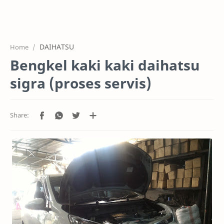
HOME
OFFICE
DAIHATSU
Home
GALERY
Bengkel kaki kaki daihatsu
PROJEK
sigra (proses servis)
SYSTEM
HARGA SERVIC
SERVICE
RTL MODE