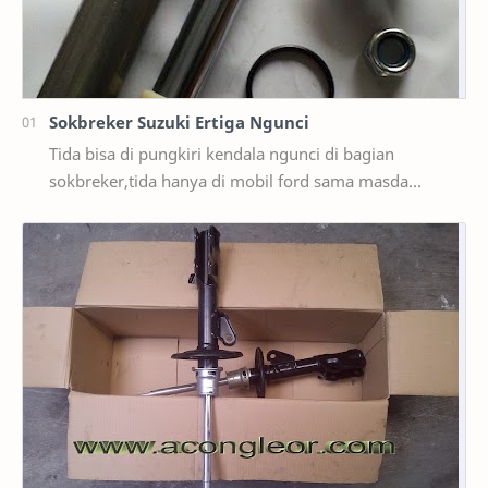
Sokbreker Suzuki Ertiga Ngunci
Tida bisa di pungkiri kendala ngunci di bagian
sokbreker,tida hanya di mobil ford sama masda
saja,ternyata di mobil suzuki ertiga salah satunya y…