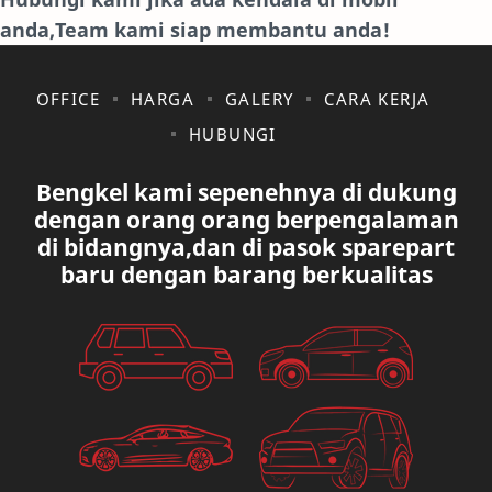
anda,Team kami siap membantu anda!
JAGUAR.
KAKI-KAKI
KIA
KONSULTASI
OFFICE
HARGA
GALERY
CARA KERJA
HUBUNGI
LAIN LAIN
LEXUS
Bengkel kami sepenehnya di dukung
MAZDA
MERCEDES BANZ
dengan orang orang berpengalaman
di bidangnya,dan di pasok sparepart
MITSUBISHI
MUSIK
baru dengan barang berkualitas
NISSAN
OVAL
PAUGEOT
PETA
PEUGEOT
PORUM
PROTON
RANGE ROVER