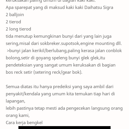
keruksakan paling umum di bagian kaki kaki.
Apa sparepat yang di maksud kaki kaki Daihatsu Sigra
2 balljoin
2 tierod
2 long tierod
tida menutup kemungkinan bunyi dari yang lain juga
sering,misal dari sokbreker.supotsok,engine mounting dll.
>bunyi jalan kerikil/berlubang,paling kerasa jalan conblok
bolong,setir di goyang speleng bunyi glek glek,itu
pendeteksian yang sangat umum keruksakan di bagian
bos reck setir (setering reck/gear bok).
Semua diatas itu hanya predeiksi yang saya ambil dari
penyakit/kendala yang umum kita temukan tiap hari di
lapangan,
lebih pastinya tetap mesti ada pengecekan langsung orang
orang kami,
Cara kerja bengkel