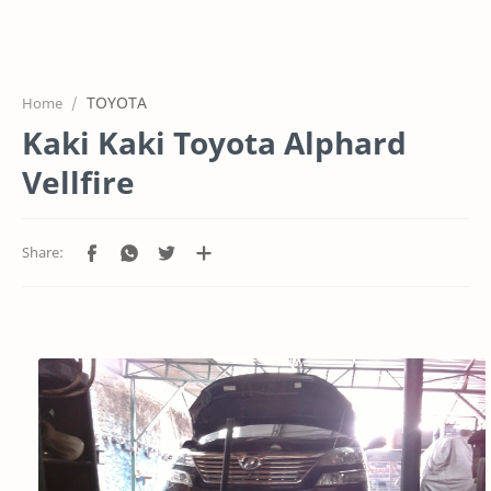
HOME
OFFICE
TOYOTA
Home
GALERY
Kaki Kaki Toyota Alphard
PROJEK
Vellfire
SYSTEM
HARGA SERVIC
SERVICE
RTL MODE