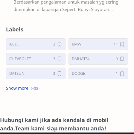
Berdasarkan pengalaman untuk masalah yg sering
ditemukan di lapangan Seperti Bunyi Sloyoran
Limbung Dll Tapi kali ini yg saya akan sedikit …
Labels
AUDI
BMW
CHEVROLET
DAIHATSU
DATSUN
DODGE
FORD
GALERI
HONDA
HYUNDAY
INTERNET
ISUZU
Hubungi kami jika ada kendala di mobil
anda,Team kami siap membantu anda!
JAGUAR.
KAKI-KAKI