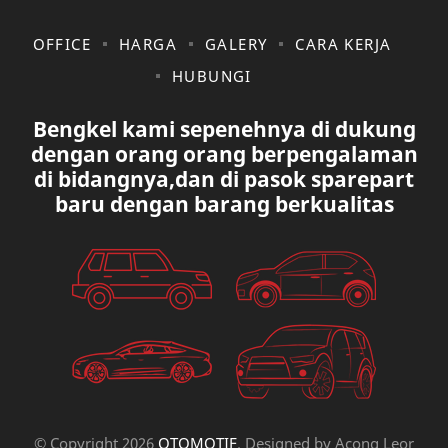
KIA
KONSULTASI
OFFICE
HARGA
GALERY
CARA KERJA
HUBUNGI
LAIN LAIN
LEXUS
Bengkel kami sepenehnya di dukung
MAZDA
MERCEDES BANZ
dengan orang orang berpengalaman
di bidangnya,dan di pasok sparepart
MITSUBISHI
MUSIK
baru dengan barang berkualitas
NISSAN
OVAL
PAUGEOT
PETA
PEUGEOT
PORUM
PROTON
RANGE ROVER
RECK STERING
REK ELETRICK
© Copyright
2026
OTOMOTIF
. Designed by
Acong Leor