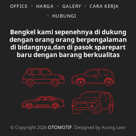
KIA
KONSULTASI
OFFICE
HARGA
GALERY
CARA KERJA
HUBUNGI
LAIN LAIN
LEXUS
Bengkel kami sepenehnya di dukung
MAZDA
MERCEDES BANZ
dengan orang orang berpengalaman
di bidangnya,dan di pasok sparepart
MITSUBISHI
MUSIK
baru dengan barang berkualitas
NISSAN
OVAL
PAUGEOT
PETA
PEUGEOT
PORUM
PROTON
RANGE ROVER
RECK STERING
REK ELETRICK
© Copyright
2026
OTOMOTIF
. Designed by
Acong Leor