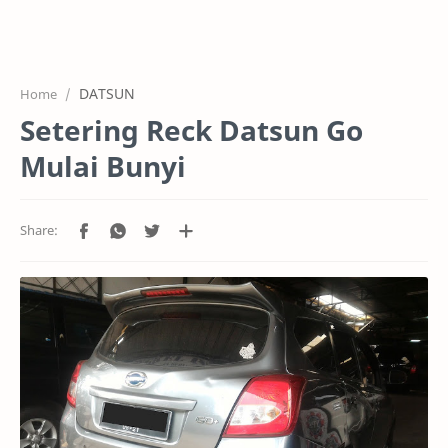
HOME
OFFICE
DATSUN
Home
GALERY
Setering Reck Datsun Go
PROJEK
Mulai Bunyi
SYSTEM
HARGA SERVIC
SERVICE
RTL MODE