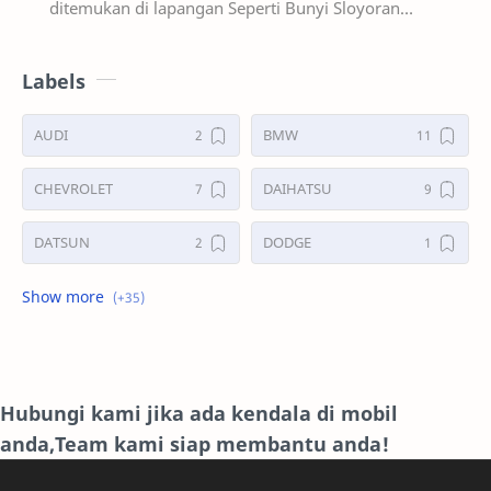
ditemukan di lapangan Seperti Bunyi Sloyoran
Limbung Dll Tapi kali ini yg saya akan sedikit …
Labels
AUDI
BMW
CHEVROLET
DAIHATSU
DATSUN
DODGE
FORD
GALERI
HONDA
HYUNDAY
INTERNET
ISUZU
Hubungi kami jika ada kendala di mobil
anda,Team kami siap membantu anda!
JAGUAR.
KAKI-KAKI