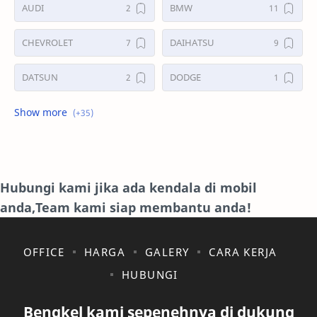
AUDI
BMW
CHEVROLET
DAIHATSU
DATSUN
DODGE
FORD
GALERI
HONDA
HYUNDAY
INTERNET
ISUZU
Hubungi kami jika ada kendala di mobil
anda,Team kami siap membantu anda!
JAGUAR.
KAKI-KAKI
KIA
KONSULTASI
OFFICE
HARGA
GALERY
CARA KERJA
HUBUNGI
LAIN LAIN
LEXUS
Bengkel kami sepenehnya di dukung