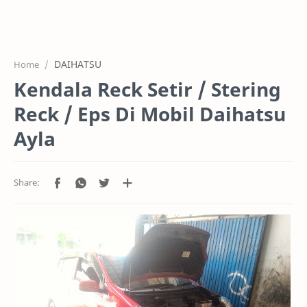
HOME
OFFICE
DAIHATSU
Home
GALERY
Kendala Reck Setir / Stering
PROJEK
Reck / Eps Di Mobil Daihatsu
SYSTEM
Ayla
HARGA SERVIC
SERVICE
RTL MODE