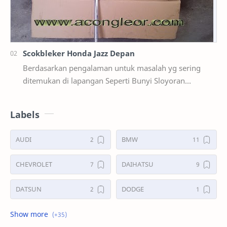
Scokbleker Honda Jazz Depan
Berdasarkan pengalaman untuk masalah yg sering
ditemukan di lapangan Seperti Bunyi Sloyoran
Limbung Dll Tapi kali ini yg saya akan sedikit …
Labels
AUDI
BMW
CHEVROLET
DAIHATSU
DATSUN
DODGE
FORD
GALERI