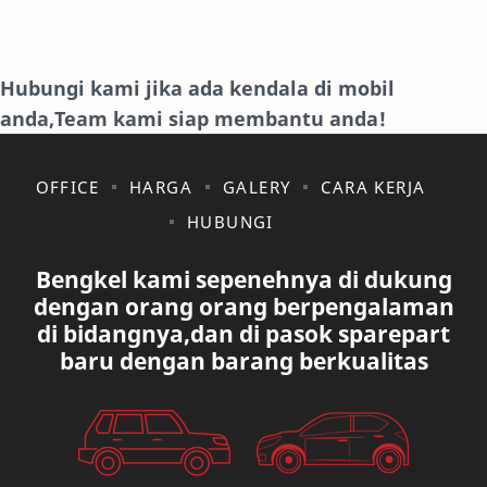
HONDA
HYUNDAY
INTERNET
ISUZU
Hubungi kami jika ada kendala di mobil
anda,Team kami siap membantu anda!
JAGUAR.
KAKI-KAKI
KIA
KONSULTASI
OFFICE
HARGA
GALERY
CARA KERJA
HUBUNGI
LAIN LAIN
LEXUS
Bengkel kami sepenehnya di dukung
MAZDA
MERCEDES BANZ
dengan orang orang berpengalaman
di bidangnya,dan di pasok sparepart
MITSUBISHI
MUSIK
baru dengan barang berkualitas
NISSAN
OVAL
PAUGEOT
PETA