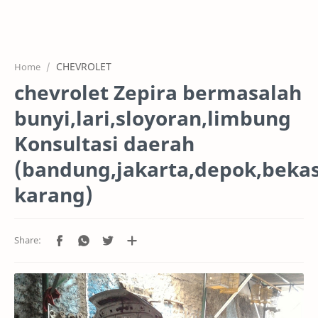
HOME
OFFICE
CHEVROLET
Home
GALERY
chevrolet Zepira bermasalah
PROJEK
bunyi,lari,sloyoran,limbung
SYSTEM
Konsultasi daerah
(bandung,jakarta,depok,bekas
HARGA SERVIC
karang)
SERVICE
RTL MODE