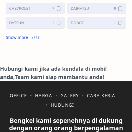
CHEVROLET
DAIHATSU
DATSUN
DODGE
FORD
GALERI
HONDA
HYUNDAY
INTERNET
ISUZU
Hubungi kami jika ada kendala di mobil
anda,Team kami siap membantu anda!
JAGUAR.
KAKI-KAKI
KIA
KONSULTASI
OFFICE
HARGA
GALERY
CARA KERJA
HUBUNGI
LAIN LAIN
LEXUS
Bengkel kami sepenehnya di dukung
MAZDA
MERCEDES BANZ
dengan orang orang berpengalaman