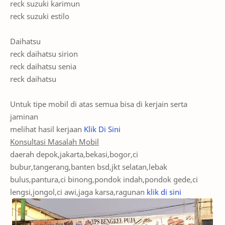
reck suzuki karimun
reck suzuki estilo
Daihatsu
reck daihatsu sirion
reck daihatsu senia
reck daihatsu
Untuk tipe mobil di atas semua bisa di kerjain serta
jaminan
melihat hasil kerjaan
Klik Di Sini
Konsultasi Masalah Mobil
daerah depok,jakarta,bekasi,bogor,ci
bubur,tangerang,banten bsd,jkt selatan,lebak
bulus,pantura,ci binong,pondok indah,pondok gede,ci
lengsi,jongol,ci awi,jaga karsa,ragunan
klik di sini