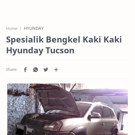
HOME
OFFICE
HYUNDAY
Home
GALERY
Spesialik Bengkel Kaki Kaki
PROJEK
Hyunday Tucson
SYSTEM
HARGA SERVIC
SERVICE
RTL MODE