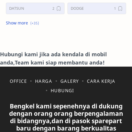
DATSUN
DODGE
FORD
GALERI
HONDA
HYUNDAY
INTERNET
ISUZU
Hubungi kami jika ada kendala di mobil
anda,Team kami siap membantu anda!
JAGUAR.
KAKI-KAKI
KIA
KONSULTASI
OFFICE
HARGA
GALERY
CARA KERJA
HUBUNGI
LAIN LAIN
LEXUS
Bengkel kami sepenehnya di dukung
MAZDA
MERCEDES BANZ
dengan orang orang berpengalaman
di bidangnya,dan di pasok sparepart
MITSUBISHI
MUSIK
baru dengan barang berkualitas