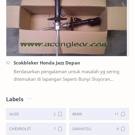
Scokbleker Honda Jazz Depan
Berdasarkan pengalaman untuk masalah yg sering
ditemukan di lapangan Seperti Bunyi Sloyoran
Limbung Dll Tapi kali ini yg saya akan sedikit …
Labels
AUDI
BMW
CHEVROLET
DAIHATSU