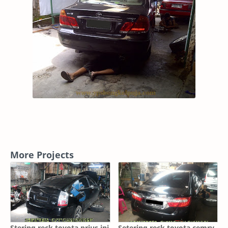
More Projects
Stering reck toyota prius,ini
Setering reck toyota cemry