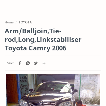
HOME
OFFICE
TOYOTA
Home
GALERY
Arm/Balljoin,Tie-
PROJEK
rod,Long,Linkstabiliser
SYSTEM
Toyota Camry 2006
HARGA SERVIC
SERVICE
RTL MODE