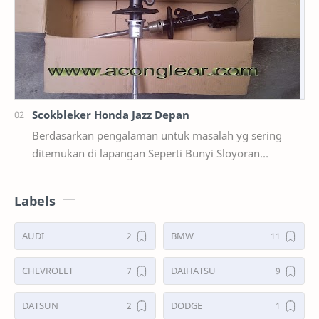
Scokbleker Honda Jazz Depan
Berdasarkan pengalaman untuk masalah yg sering
ditemukan di lapangan Seperti Bunyi Sloyoran
Limbung Dll Tapi kali ini yg saya akan sedikit …
Labels
AUDI
BMW
CHEVROLET
DAIHATSU
DATSUN
DODGE