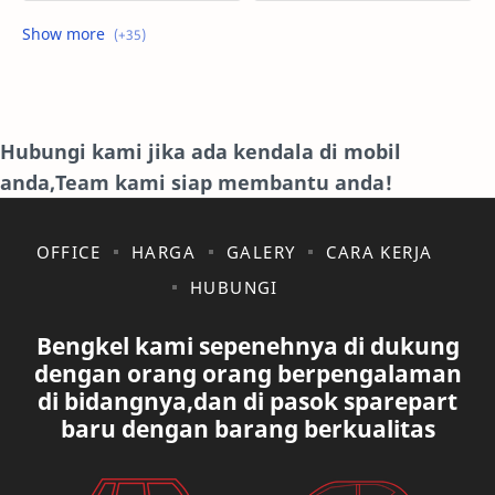
FORD
GALERI
HONDA
HYUNDAY
INTERNET
ISUZU
Hubungi kami jika ada kendala di mobil
anda,Team kami siap membantu anda!
JAGUAR.
KAKI-KAKI
KIA
KONSULTASI
OFFICE
HARGA
GALERY
CARA KERJA
HUBUNGI
LAIN LAIN
LEXUS
Bengkel kami sepenehnya di dukung
MAZDA
MERCEDES BANZ
dengan orang orang berpengalaman
di bidangnya,dan di pasok sparepart
MITSUBISHI
MUSIK
baru dengan barang berkualitas
NISSAN
OVAL