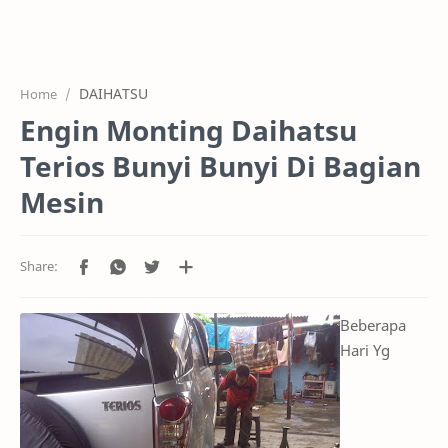
HOME
OFFICE
DAIHATSU
Home
GALERY
Engin Monting Daihatsu
PROJEK
Terios Bunyi Bunyi Di Bagian
SYSTEM
Mesin
HARGA SERVIC
SERVICE
RTL MODE
Beberapa
Hari Yg