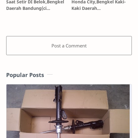
Saat Setir DI Belok,Bengkel
Honda City,Bengkel Kaki-
Daerah Bandung(ci
Kaki Daerah
mahi,kopo,soreang,banjaran,ci
Bandung(Cibiru,Cilenyi,Banjar
biru,padalarantg,limbangan,paster,)
Panjang,Sayati,Alun Alun)
Post a Comment
Popular Posts