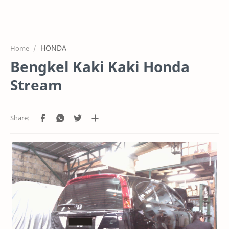
HOME
OFFICE
HONDA
Home
GALERY
Bengkel Kaki Kaki Honda
PROJEK
Stream
SYSTEM
HARGA SERVIC
SERVICE
RTL MODE