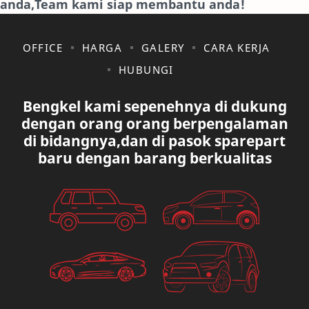
anda,Team kami siap membantu anda!
JAGUAR.
KAKI-KAKI
KIA
KONSULTASI
OFFICE
HARGA
GALERY
CARA KERJA
HUBUNGI
LAIN LAIN
LEXUS
Bengkel kami sepenehnya di dukung
MAZDA
MERCEDES BANZ
dengan orang orang berpengalaman
di bidangnya,dan di pasok sparepart
MITSUBISHI
MUSIK
baru dengan barang berkualitas
NISSAN
OVAL
PAUGEOT
PETA
PEUGEOT
PORUM
PROTON
RANGE ROVER