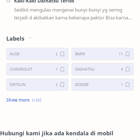
Kaki-Kaki Daihatsu Terios
Sedikit mengulas mengenai bunyi-bunyi yg sering
terjadi d akibatkan karna beberapa paktor Bisa karna
sok,laher(bering),ban benjol,karet se…
Labels
AUDI
BMW
CHEVROLET
DAIHATSU
DATSUN
DODGE
FORD
GALERI
HONDA
HYUNDAY
INTERNET
ISUZU
Hubungi kami jika ada kendala di mobil