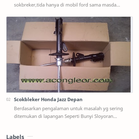
sokbreker,tida hanya di mobil ford sama masda
saja,ternyata di mobil suzuki ertiga salah satunya y…
Scokbleker Honda Jazz Depan
Berdasarkan pengalaman untuk masalah yg sering
ditemukan di lapangan Seperti Bunyi Sloyoran
Limbung Dll Tapi kali ini yg saya akan sedikit …
Labels