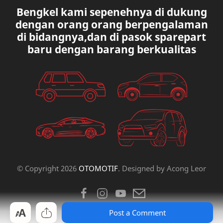
Bengkel kami sepenehnya di dukung
MAZDA
MERCEDES BANZ
dengan orang orang berpengalaman
di bidangnya,dan di pasok sparepart
MITSUBISHI
MUSIK
baru dengan barang berkualitas
NISSAN
OVAL
PAUGEOT
PETA
PEUGEOT
PORUM
PROTON
RANGE ROVER
RECK STERING
REK ELETRICK
© Copyright
2026
OTOMOTIF
. Designed by
Acong Leor
RENAULT
SCOKBEKER
Post a Comment
SPOORING
SUBARU