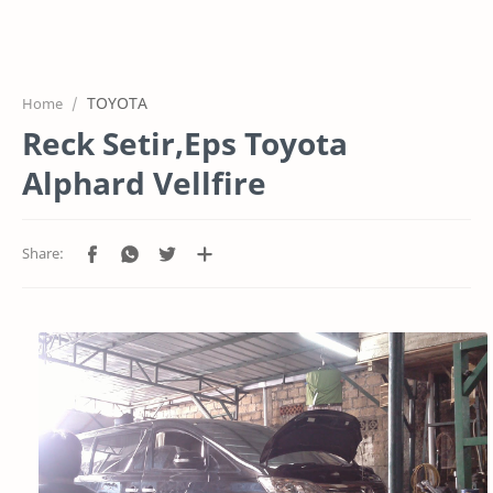
HOME
OFFICE
TOYOTA
Home
GALERY
Reck Setir,Eps Toyota
PROJEK
Alphard Vellfire
SYSTEM
HARGA SERVIC
SERVICE
RTL MODE