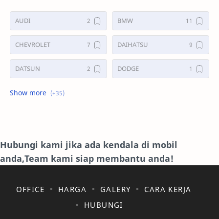
AUDI
BMW
CHEVROLET
DAIHATSU
DATSUN
DODGE
FORD
GALERI
HONDA
HYUNDAY
INTERNET
ISUZU
Hubungi kami jika ada kendala di mobil
anda,Team kami siap membantu anda!
JAGUAR.
KAKI-KAKI
KIA
KONSULTASI
OFFICE
HARGA
GALERY
CARA KERJA
HUBUNGI
LAIN LAIN
LEXUS