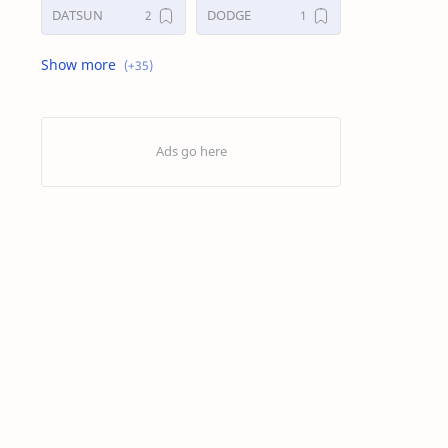
DATSUN
DODGE
FORD
GALERI
HONDA
HYUNDAY
INTERNET
ISUZU
JAGUAR.
KAKI-KAKI
KIA
KONSULTASI
LAIN LAIN
LEXUS
MAZDA
MERCEDES BANZ
MITSUBISHI
MUSIK