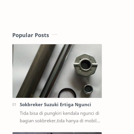
Popular Posts
Sokbreker Suzuki Ertiga Ngunci
Tida bisa di pungkiri kendala ngunci di
bagian sokbreker,tida hanya di mobil
ford sama masda saja,ternyata di mobil