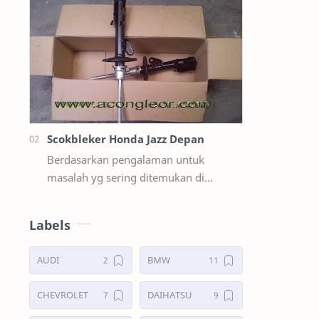
suzuki ertiga salah satunya y…
Scokbleker Honda Jazz Depan
Berdasarkan pengalaman untuk
masalah yg sering ditemukan di
lapangan Seperti Bunyi Sloyoran
Limbung Dll Tapi kali ini yg saya akan
Labels
sedikit …
AUDI
BMW
CHEVROLET
DAIHATSU