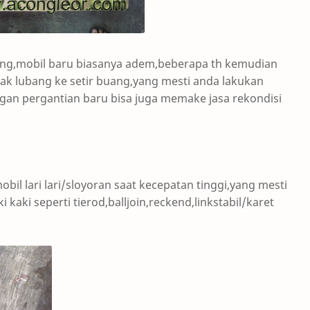
bang,mobil baru biasanya adem,beberapa th kemudian
jak lubang ke setir buang,yang mesti anda lakukan
ngan pergantian baru bisa juga memake jasa rekondisi
bil lari lari/sloyoran saat kecepatan tinggi,yang mesti
aki seperti tierod,balljoin,reckend,linkstabil/karet