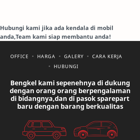
HONDA
HYUNDAY
INTERNET
ISUZU
Hubungi kami jika ada kendala di mobil
anda,Team kami siap membantu anda!
JAGUAR.
KAKI-KAKI
KIA
KONSULTASI
OFFICE
HARGA
GALERY
CARA KERJA
HUBUNGI
LAIN LAIN
LEXUS
Bengkel kami sepenehnya di dukung
MAZDA
MERCEDES BANZ
dengan orang orang berpengalaman
di bidangnya,dan di pasok sparepart
MITSUBISHI
MUSIK
baru dengan barang berkualitas
NISSAN
OVAL
PAUGEOT
PETA