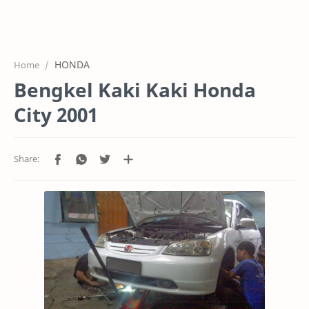
HOME
OFFICE
HONDA
Home
GALERY
Bengkel Kaki Kaki Honda
PROJEK
City 2001
SYSTEM
HARGA SERVIC
SERVICE
RTL MODE