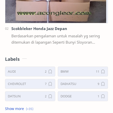
Scokbleker Honda Jazz Depan
Berdasarkan pengalaman untuk masalah yg sering
ditemukan di lapangan Seperti Bunyi Sloyoran
Limbung Dll Tapi kali ini yg saya akan sedikit …
Labels
AUDI
BMW
CHEVROLET
DAIHATSU
DATSUN
DODGE
FORD
GALERI