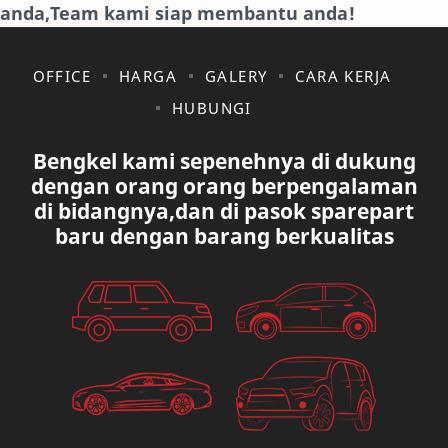
anda,Team kami siap membantu anda!
JAGUAR.
KAKI-KAKI
KIA
KONSULTASI
OFFICE
HARGA
GALERY
CARA KERJA
HUBUNGI
LAIN LAIN
LEXUS
Bengkel kami sepenehnya di dukung
MAZDA
MERCEDES BANZ
dengan orang orang berpengalaman
di bidangnya,dan di pasok sparepart
MITSUBISHI
MUSIK
baru dengan barang berkualitas
NISSAN
OVAL
PAUGEOT
PETA
PEUGEOT
PORUM
PROTON
RANGE ROVER