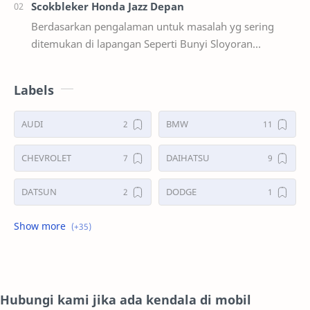
Scokbleker Honda Jazz Depan
Berdasarkan pengalaman untuk masalah yg sering
ditemukan di lapangan Seperti Bunyi Sloyoran
Limbung Dll Tapi kali ini yg saya akan sedikit …
Labels
AUDI
BMW
CHEVROLET
DAIHATSU
DATSUN
DODGE
FORD
GALERI
HONDA
HYUNDAY
INTERNET
ISUZU
Hubungi kami jika ada kendala di mobil