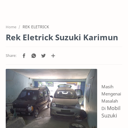
HOME
OFFICE
REK ELETRICK
Home
GALERY
Rek Eletrick Suzuki Karimun
PROJEK
SYSTEM
HARGA SERVIC
SERVICE
Masih
RTL MODE
Mengenai
Masalah
Mobil
Di
Suzuki