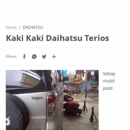
HOME
OFFICE
DAIHATSU
Home
GALERY
Kaki Kaki Daihatsu Terios
PROJEK
SYSTEM
HARGA SERVIC
Setiap
mobil
SERVICE
pasti
RTL MODE