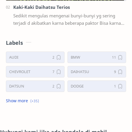
Kaki-Kaki Daihatsu Terios
Sedikit mengulas mengenai bunyi-bunyi yg sering
terjadi d akibatkan karna beberapa paktor Bisa karna
sok,laher(bering),ban benjol,karet se…
Labels
AUDI
BMW
CHEVROLET
DAIHATSU
DATSUN
DODGE
FORD
GALERI
HONDA
HYUNDAY
INTERNET
ISUZU
Hubungi kami jika ada kendala di mobil