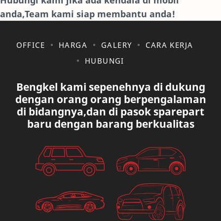
anda,Team kami siap membantu anda!
JAGUAR.
KAKI-KAKI
KIA
KONSULTASI
OFFICE
HARGA
GALERY
CARA KERJA
HUBUNGI
LAIN LAIN
LEXUS
Bengkel kami sepenehnya di dukung
MAZDA
MERCEDES BANZ
dengan orang orang berpengalaman
di bidangnya,dan di pasok sparepart
MITSUBISHI
MUSIK
baru dengan barang berkualitas
NISSAN
OVAL
PAUGEOT
PETA
PEUGEOT
PORUM
PROTON
RANGE ROVER