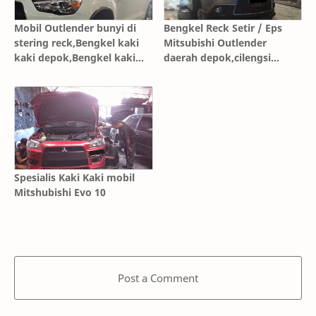
Mobil Outlender bunyi di
Bengkel Reck Setir / Eps
stering reck,Bengkel kaki
Mitsubishi Outlender
kaki depok,Bengkel kaki
daerah depok,cilengsi
kaki bandung,Bengkel kaki
karawang,bandung
kaki karawang,Bengkel
kaki kaki cilengsi,Bengkel
kaki kaki jakarta
Spesialis Kaki Kaki mobil
Mitshubishi Evo 10
Post a Comment