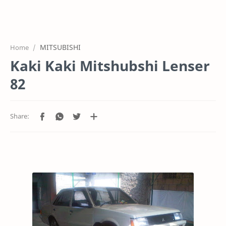
HOME
OFFICE
MITSUBISHI
Home
GALERY
Kaki Kaki Mitshubshi Lenser
PROJEK
82
SYSTEM
HARGA SERVIC
SERVICE
RTL MODE