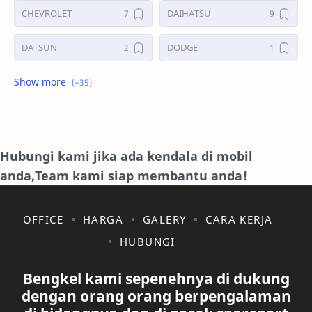
CHEVROLET
DAIHATSU
DATSUN
DODGE
FORD
GALERI
HONDA
HYUNDAY
INTERNET
ISUZU
Hubungi kami jika ada kendala di mobil
anda,Team kami siap membantu anda!
JAGUAR.
KAKI-KAKI
KIA
KONSULTASI
OFFICE
HARGA
GALERY
CARA KERJA
HUBUNGI
LAIN LAIN
LEXUS
Bengkel kami sepenehnya di dukung
MAZDA
MERCEDES BANZ
dengan orang orang berpengalaman