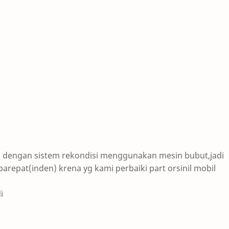
an dengan sistem rekondisi menggunakan mesin bubut,jadi
repat(inden) krena yg kami perbaiki part orsinil mobil
i