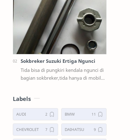
Limbung Dll Tapi kali ini yg saya akan
sedikit …
Sokbreker Suzuki Ertiga Ngunci
Tida bisa di pungkiri kendala ngunci di
bagian sokbreker,tida hanya di mobil
ford sama masda saja,ternyata di mobil
suzuki ertiga salah satunya y…
Labels
AUDI
BMW
CHEVROLET
DAIHATSU