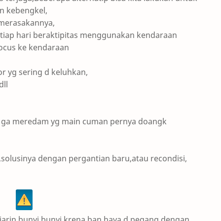
n kebengkel,
merasakannya,
 tiap hari beraktipitas menggunakan kendaraan
 pocus ke kendaraan
r yg sering d keluhkan,
dll
li ga meredam yg main cuman pernya doangk
s,solusinya dengan pergantian baru,atau recondisi,
iarin bunyi bunyi,krena ban haya d pegang dengan