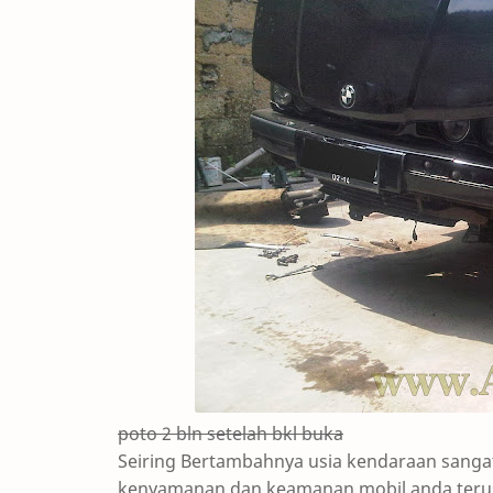
poto 2 bln setelah bkl buka
Seiring Bertambahnya usia kendaraan sanga
kenyamanan dan keamanan mobil anda terus t