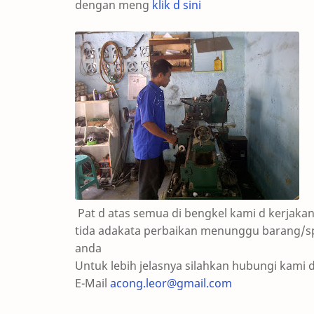
dengan meng
klik d sini
Pat d atas semua di bengkel kami d kerjak
tida adakata perbaikan menunggu barang/spa
anda
Untuk lebih jelasnya silahkan hubungi kami d
E-Mail
acong.leor@gmail.com