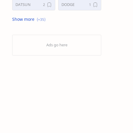
DATSUN
DODGE
FORD
GALERI
HONDA
HYUNDAY
INTERNET
ISUZU
JAGUAR.
KAKI-KAKI
KIA
KONSULTASI
LAIN LAIN
LEXUS
MAZDA
MERCEDES BANZ
MITSUBISHI
MUSIK