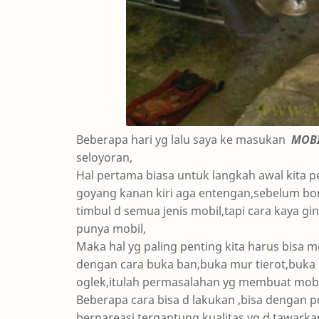
Beberapa hari yg lalu saya ke masukan
MOBI
seloyoran,
Hal pertama biasa untuk langkah awal kita p
goyang kanan kiri aga entengan,sebelum bon
timbul d semua jenis mobil,tapi cara kaya g
punya mobil,
Maka hal yg paling penting kita harus bisa 
dengan cara buka ban,buka mur tierot,buka b
oglek,itulah permasalahan yg membuat mobi
Beberapa cara bisa d lakukan ,bisa dengan 
berpareasi,tergantung kualitas yg d tawarka