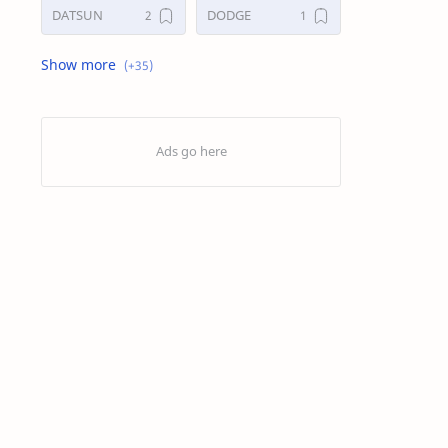
DATSUN
DODGE
FORD
GALERI
HONDA
HYUNDAY
INTERNET
ISUZU
JAGUAR.
KAKI-KAKI
KIA
KONSULTASI
LAIN LAIN
LEXUS
MAZDA
MERCEDES BANZ
MITSUBISHI
MUSIK