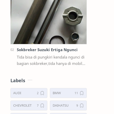
Limbung Dll Tapi kali ini yg saya akan
sedikit …
Sokbreker Suzuki Ertiga Ngunci
Tida bisa di pungkiri kendala ngunci di
bagian sokbreker,tida hanya di mobil
ford sama masda saja,ternyata di mobil
suzuki ertiga salah satunya y…
Labels
AUDI
BMW
CHEVROLET
DAIHATSU