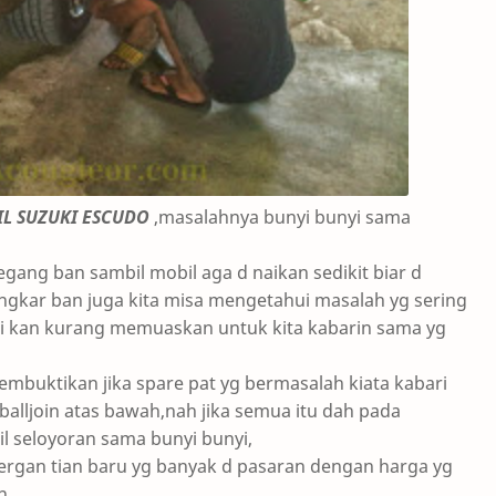
L SUZUKI ESCUDO
,masalahnya bunyi bunyi sama
egang ban sambil mobil aga d naikan sedikit biar d
gkar ban juga kita misa mengetahui masalah yg sering
ini kan kurang memuaskan untuk kita kabarin sama yg
membuktikan jika spare pat yg bermasalah kiata kabari
alljoin atas bawah,nah jika semua itu dah pada
l seloyoran sama bunyi bunyi,
pergan tian baru yg banyak d pasaran dengan harga yg
n