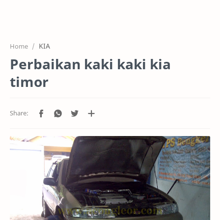
HOME
OFFICE
KIA
Home
GALERY
Perbaikan kaki kaki kia
PROJEK
timor
SYSTEM
HARGA SERVIC
SERVICE
RTL MODE