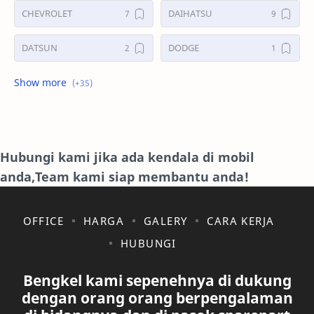
CHEVROLET
DAIHATSU
DATSUN
DODGE
FORD
GALERI
HONDA
HYUNDAY
INTERNET
ISUZU
Hubungi kami jika ada kendala di mobil
anda,Team kami siap membantu anda!
JAGUAR.
KAKI-KAKI
KIA
KONSULTASI
OFFICE
HARGA
GALERY
CARA KERJA
HUBUNGI
LAIN LAIN
LEXUS
Bengkel kami sepenehnya di dukung
MAZDA
MERCEDES BANZ
dengan orang orang berpengalaman