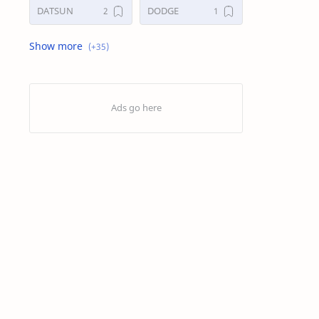
DATSUN
DODGE
FORD
GALERI
HONDA
HYUNDAY
INTERNET
ISUZU
JAGUAR.
KAKI-KAKI
KIA
KONSULTASI
LAIN LAIN
LEXUS
MAZDA
MERCEDES BANZ
MITSUBISHI
MUSIK