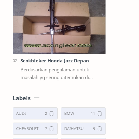
suzuki ertiga salah satunya y…
Scokbleker Honda Jazz Depan
Berdasarkan pengalaman untuk
masalah yg sering ditemukan di
lapangan Seperti Bunyi Sloyoran
Limbung Dll Tapi kali ini yg saya akan
Labels
sedikit …
AUDI
BMW
CHEVROLET
DAIHATSU