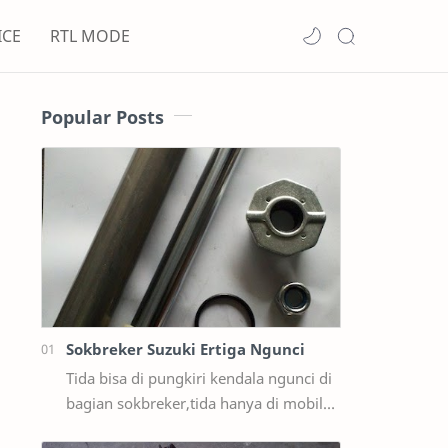
ICE
RTL MODE
Popular Posts
Sokbreker Suzuki Ertiga Ngunci
Tida bisa di pungkiri kendala ngunci di
bagian sokbreker,tida hanya di mobil
ford sama masda saja,ternyata di mobil