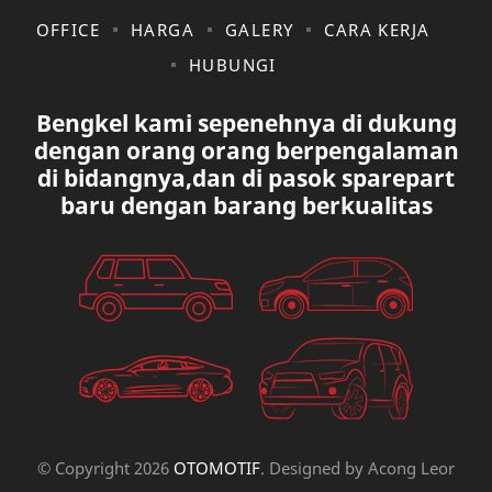
KIA
KONSULTASI
OFFICE
HARGA
GALERY
CARA KERJA
HUBUNGI
LAIN LAIN
LEXUS
Bengkel kami sepenehnya di dukung
MAZDA
MERCEDES BANZ
dengan orang orang berpengalaman
di bidangnya,dan di pasok sparepart
MITSUBISHI
MUSIK
baru dengan barang berkualitas
NISSAN
OVAL
PAUGEOT
PETA
PEUGEOT
PORUM
PROTON
RANGE ROVER
RECK STERING
REK ELETRICK
© Copyright
2026
OTOMOTIF
. Designed by
Acong Leor