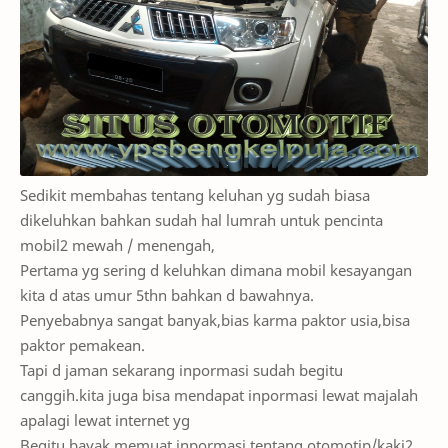
Sedikit membahas tentang keluhan yg sudah biasa
dikeluhkan bahkan sudah hal lumrah untuk pencinta
mobil2 mewah / menengah,
Pertama yg sering d keluhkan dimana mobil kesayangan
kita d atas umur 5thn bahkan d bawahnya.
Penyebabnya sangat banyak,bias karma paktor usia,bisa
paktor pemakean.
Tapi d jaman sekarang inpormasi sudah begitu
canggih.kita juga bisa mendapat inpormasi lewat majalah
apalagi lewat internet yg
Begitu bayak memuat inpormasi tentang otomotip/kaki2.