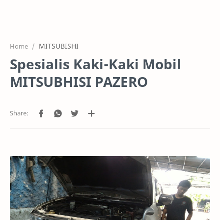
HOME
OFFICE
MITSUBISHI
Home
GALERY
Spesialis Kaki-Kaki Mobil
PROJEK
MITSUBHISI PAZERO
SYSTEM
HARGA SERVIC
SERVICE
RTL MODE