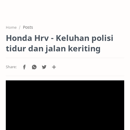
HOME
OFFICE
Posts
Home
GALERY
Honda Hrv - Keluhan polisi
PROJEK
tidur dan jalan keriting
SYSTEM
HARGA SERVIC
SERVICE
RTL MODE