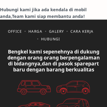
INTERNET
ISUZU
Hubungi kami jika ada kendala di mobil
anda,Team kami siap membantu anda!
JAGUAR.
KAKI-KAKI
KIA
KONSULTASI
OFFICE
HARGA
GALERY
CARA KERJA
HUBUNGI
LAIN LAIN
LEXUS
Bengkel kami sepenehnya di dukung
MAZDA
MERCEDES BANZ
dengan orang orang berpengalaman
di bidangnya,dan di pasok sparepart
MITSUBISHI
MUSIK
baru dengan barang berkualitas
NISSAN
OVAL
PAUGEOT
PETA
PEUGEOT
PORUM