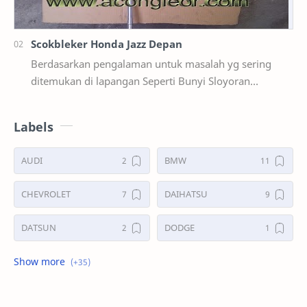
Scokbleker Honda Jazz Depan
Berdasarkan pengalaman untuk masalah yg sering
ditemukan di lapangan Seperti Bunyi Sloyoran
Limbung Dll Tapi kali ini yg saya akan sedikit …
Labels
AUDI
BMW
CHEVROLET
DAIHATSU
DATSUN
DODGE
FORD
GALERI
HONDA
HYUNDAY