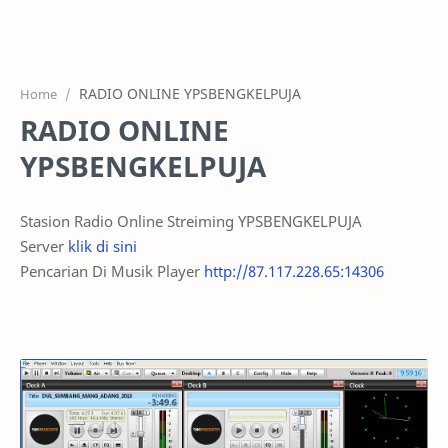
HOME
OFFICE
Home
GALERY
RADIO ONLINE
PROJEK
YPSBENGKELPUJA
SYSTEM
Stasion Radio Online Streiming YPSBENGKELPUJA
HARGA SERVIC
Server
klik di sini
Pencarian Di Musik Player
http://87.117.228.65:14306
SERVICE
RTL MODE