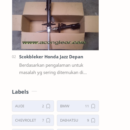
suzuki ertiga salah satunya y…
Scokbleker Honda Jazz Depan
Berdasarkan pengalaman untuk
masalah yg sering ditemukan di
lapangan Seperti Bunyi Sloyoran
Limbung Dll Tapi kali ini yg saya akan
Labels
sedikit …
AUDI
BMW
CHEVROLET
DAIHATSU