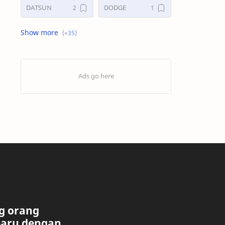
DATSUN
DODGE
FORD
GALERI
HONDA
HYUNDAY
INTERNET
ISUZU
JAGUAR.
KAKI-KAKI
KIA
KONSULTASI
LAIN LAIN
LEXUS
MAZDA
MERCEDES BANZ
MITSUBISHI
MUSIK
g orang
baru dengan