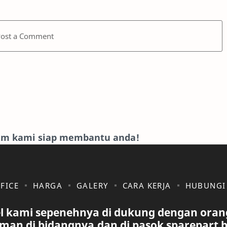
Post a Comment
eam kami siap membantu anda!
FICE
HARGA
GALERY
CARA KERJA
HUBUNGI
l kami sepenehnya di dukung dengan oran
man di bidangnya,dan di pasok sparepart 