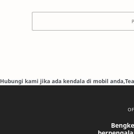
Hubungi kami jika ada kendala di mobil anda,T
OF
Bengke
berpengala