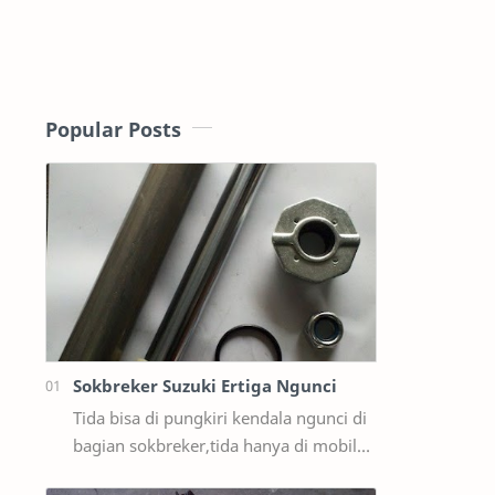
Popular Posts
Sokbreker Suzuki Ertiga Ngunci
Tida bisa di pungkiri kendala ngunci di
bagian sokbreker,tida hanya di mobil
ford sama masda saja,ternyata di mobil