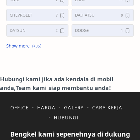
CHEVROLET
DAIHATSU
DATSUN
DODGE
FORD
GALERI
HONDA
HYUNDAY
INTERNET
ISUZU
Hubungi kami jika ada kendala di mobil
anda,Team kami siap membantu anda!
JAGUAR.
KAKI-KAKI
KIA
KONSULTASI
OFFICE
HARGA
GALERY
CARA KERJA
HUBUNGI
LAIN LAIN
LEXUS
Bengkel kami sepenehnya di dukung
MAZDA
MERCEDES BANZ