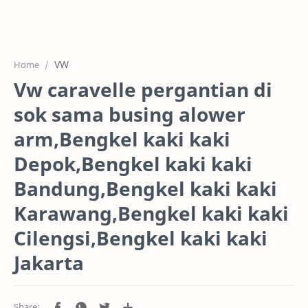
HOME
OFFICE
VW
Home
GALERY
Vw caravelle pergantian di
PROJEK
sok sama busing alower
SYSTEM
arm,Bengkel kaki kaki
Depok,Bengkel kaki kaki
HARGA SERVIC
Bandung,Bengkel kaki kaki
SERVICE
Karawang,Bengkel kaki kaki
RTL MODE
Cilengsi,Bengkel kaki kaki
Jakarta