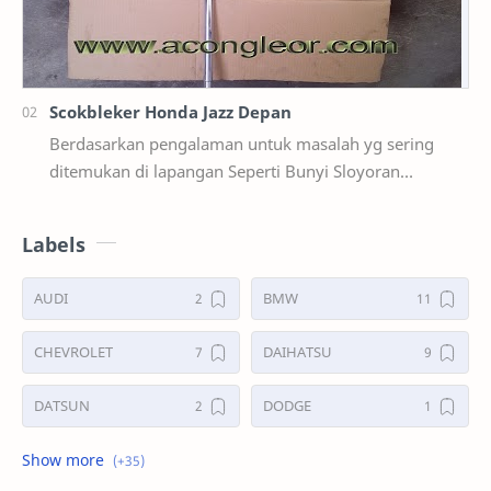
Scokbleker Honda Jazz Depan
Berdasarkan pengalaman untuk masalah yg sering
ditemukan di lapangan Seperti Bunyi Sloyoran
Limbung Dll Tapi kali ini yg saya akan sedikit …
Labels
AUDI
BMW
CHEVROLET
DAIHATSU
DATSUN
DODGE
FORD
GALERI