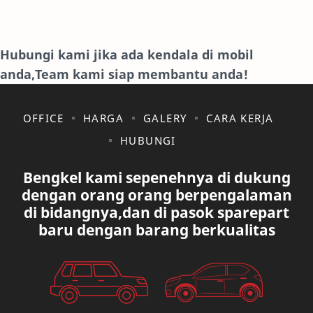
HONDA
HYUNDAY
INTERNET
ISUZU
Hubungi kami jika ada kendala di mobil
anda,Team kami siap membantu anda!
JAGUAR.
KAKI-KAKI
KIA
KONSULTASI
OFFICE
HARGA
GALERY
CARA KERJA
HUBUNGI
LAIN LAIN
LEXUS
Bengkel kami sepenehnya di dukung
MAZDA
MERCEDES BANZ
dengan orang orang berpengalaman
di bidangnya,dan di pasok sparepart
MITSUBISHI
MUSIK
baru dengan barang berkualitas
NISSAN
OVAL
PAUGEOT
PETA