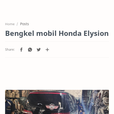
HOME
OFFICE
Posts
Home
GALERY
Bengkel mobil Honda Elysion
PROJEK
SYSTEM
HARGA SERVIC
SERVICE
RTL MODE