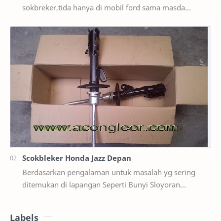
sokbreker,tida hanya di mobil ford sama masda
saja,ternyata di mobil suzuki ertiga salah satunya y…
Scokbleker Honda Jazz Depan
Berdasarkan pengalaman untuk masalah yg sering
ditemukan di lapangan Seperti Bunyi Sloyoran
Limbung Dll Tapi kali ini yg saya akan sedikit …
Labels