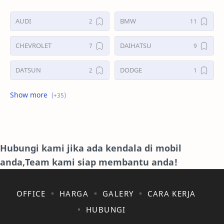
AUDI
BMW
CHEVROLET
DAIHATSU
DATSUN
DODGE
FORD
GALERI
HONDA
HYUNDAY
INTERNET
ISUZU
Hubungi kami jika ada kendala di mobil
anda,Team kami siap membantu anda!
JAGUAR.
KAKI-KAKI
KIA
KONSULTASI
OFFICE
HARGA
GALERY
CARA KERJA
HUBUNGI
LAIN LAIN
LEXUS