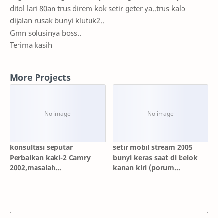
ditol lari 80an trus direm kok setir geter ya..trus kalo
dijalan rusak bunyi klutuk2..
Gmn solusinya boss..
Terima kasih
More Projects
konsultasi seputar
setir mobil stream 2005
Perbaikan kaki-2 Camry
bunyi keras saat di belok
2002,masalah
kanan kiri (porum
bunyi,seloyoran,limbung
konsultasi)