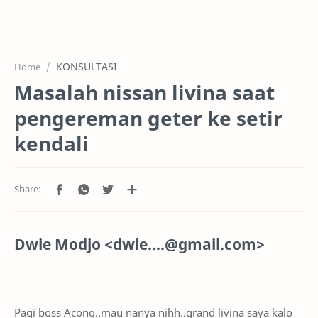
HOME
OFFICE
KONSULTASI
Home
GALERY
Masalah nissan livina saat
PROJEK
pengereman geter ke setir
SYSTEM
kendali
HARGA SERVIC
SERVICE
RTL MODE
Dwie Modjo
<
dwie....@gmail.com
>
Pagi boss Acong..mau nanya nihh..grand livina saya kalo