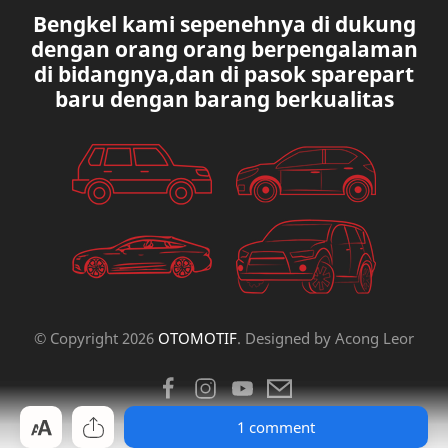
Bengkel kami sepenehnya di dukung
MAZDA
MERCEDES BANZ
dengan orang orang berpengalaman
di bidangnya,dan di pasok sparepart
MITSUBISHI
MUSIK
baru dengan barang berkualitas
NISSAN
OVAL
PAUGEOT
PETA
PEUGEOT
PORUM
PROTON
RANGE ROVER
RECK STERING
REK ELETRICK
© Copyright
2026
OTOMOTIF
. Designed by
Acong Leor
RENAULT
SCOKBEKER
1 comment
SPOORING
SUBARU