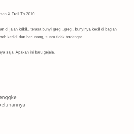
san X Trail Th.2010.
n di jalan krikil...terasa bunyi greg...greg.. bunyinya kecil di bagian
ah kerikil dan berlubang, suara tidak terdengar. ​
​nya saja. Apakah ini baru gejala.
benggkel
keluhannya