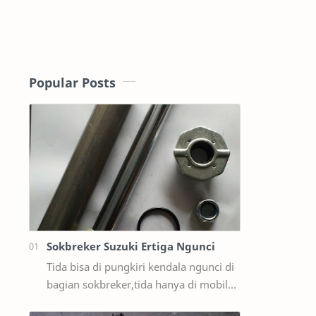
Popular Posts
Sokbreker Suzuki Ertiga Ngunci
Tida bisa di pungkiri kendala ngunci di
bagian sokbreker,tida hanya di mobil
ford sama masda saja,ternyata di mobil