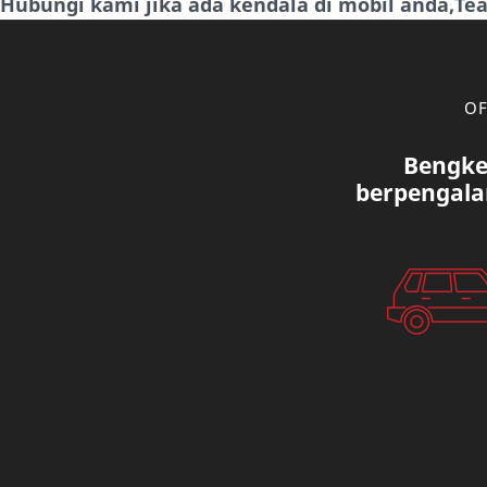
Hubungi kami jika ada kendala di mobil anda,T
OF
Bengke
berpengala