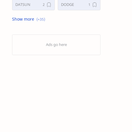
DATSUN
DODGE
FORD
GALERI
HONDA
HYUNDAY
INTERNET
ISUZU
JAGUAR.
KAKI-KAKI
KIA
KONSULTASI
LAIN LAIN
LEXUS
MAZDA
MERCEDES BANZ
MITSUBISHI
MUSIK