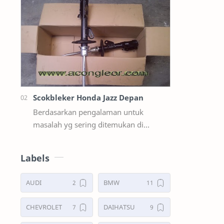
suzuki ertiga salah satunya y…
Scokbleker Honda Jazz Depan
Berdasarkan pengalaman untuk
masalah yg sering ditemukan di
lapangan Seperti Bunyi Sloyoran
Limbung Dll Tapi kali ini yg saya akan
Labels
sedikit …
AUDI
BMW
CHEVROLET
DAIHATSU